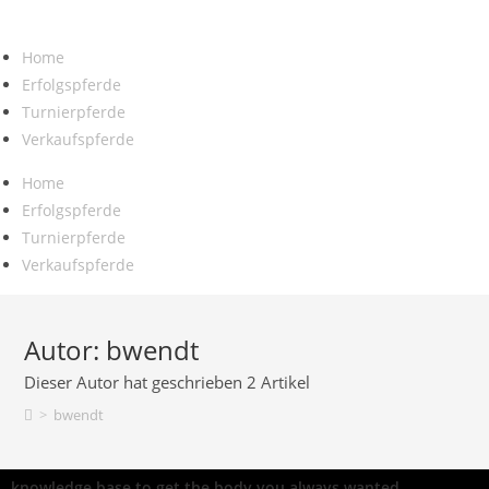
Home
Erfolgspferde
Turnierpferde
Verkaufspferde
Home
Erfolgspferde
Turnierpferde
Verkaufspferde
Autor:
bwendt
Dieser Autor hat geschrieben 2 Artikel
>
bwendt
knowledge base to get the body you always wanted