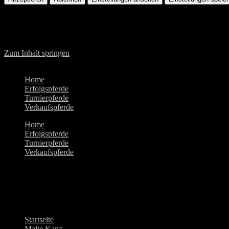
Zum Inhalt springen
Home
Erfolgspferde
Turnierpferde
Verkaufspferde
Home
Erfolgspferde
Turnierpferde
Verkaufspferde
Autor:
Malte Kanz
Dieser Autor hat geschrieben 25 Artikel
Startseite
>
Malte Kanz