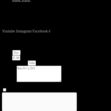
knowledge base to get the body you always wanted
Fitness Blog
Youtube
Instagram
Facebook-f
Ihre Anfrage
Name
Email
Telefonnummer
Message
Datenschutz
Ich habe die Datenschutzrichtlinie gelesen und akzeptiere, das