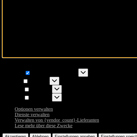
Um dir ein optimales Erlebnis zu bieten, verwenden wir Technologie
Daten wie das Surfverhalten oder eindeutige IDs auf dieser Website 
Funktional
Funktional
Immer aktiv
Vorlieben
Vorlieben
Statistiken
Statistiken
Marketing
Marketing
Optionen verwalten
Dienste verwalten
Verwalten von {vendor_count}-Lieferanten
Lese mehr über diese Zwecke
Akzeptieren
Ablehnen
Einstellungen ansehen
Einstellungen speic