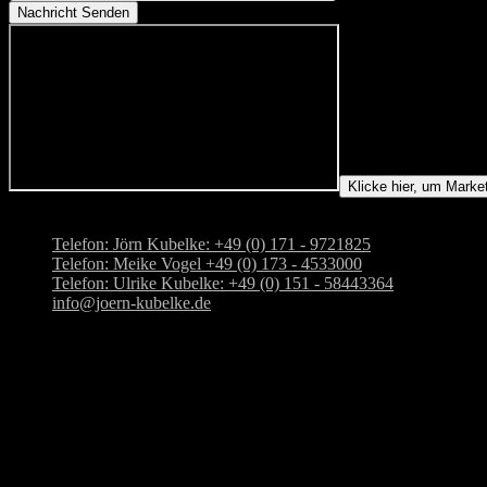
Nachricht Senden
Klicke hier, um Marke
Adresse: Kloppenburger Str. 10, 28876 Oyten
Telefon: Jörn Kubelke: +49 (0) 171 - 9721825
Telefon: Meike Vogel +49 (0) 173 - 4533000
Telefon: Ulrike Kubelke: +49 (0) 151 - 58443364
info@joern-kubelke.de
Adresse
Dressurstall Jörn Kubelke
Kloppenburger Str. 10
28876 Oyten
Tel.: +49-(0) 171-9721825