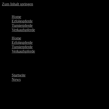
Zum Inhalt springen
Home
Erfolgspferde
Turnierpferde
Verkaufspferde
Home
Erfolgspferde
Turnierpferde
Verkaufspferde
News
Startseite
>
News
knowledge base to get the body you always wanted
Fitness Blog