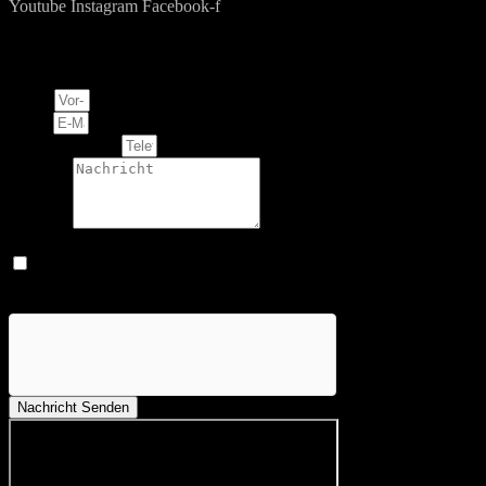
Youtube
Instagram
Facebook-f
Ihre Anfrage
Name
Email
Telefonnummer
Message
Datenschutz
Ich habe die Datenschutzrichtlinie gelesen und akzeptiere, dass
meine Daten für Zwecke der Kontaktaufnahme verwendet und
gespeichert werden.
Nachricht Senden