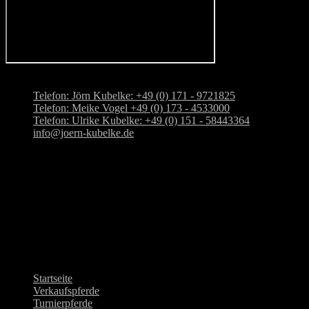
Adresse: Kloppenburger Str. 10, 28876 Oyten
Telefon: Jörn Kubelke: +49 (0) 171 - 9721825
Telefon: Meike Vogel +49 (0) 173 - 4533000
Telefon: Ulrike Kubelke: +49 (0) 151 - 58443364
info@joern-kubelke.de
Adresse
Dressurstall Jörn Kubelke
Kloppenburger Str. 10
28876 Oyten
Tel.: +49-(0) 171-9721825
Quick Navi
Startseite
Verkaufspferde
Turnierpferde