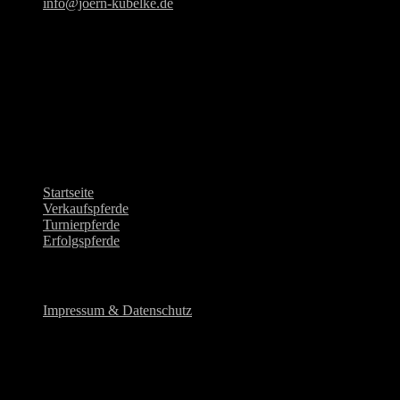
info@joern-kubelke.de
Adresse
Dressurstall Jörn Kubelke
Kloppenburger Str. 10
28876 Oyten
Tel.: +49-(0) 171-9721825
Quick Navi
Startseite
Verkaufspferde
Turnierpferde
Erfolgspferde
Rechtliches
Impressum & Datenschutz