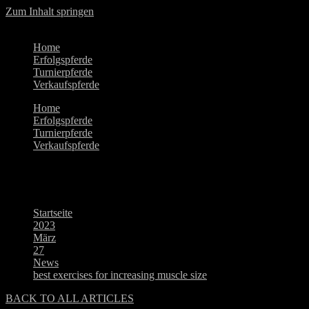
Zum Inhalt springen
Home
Erfolgspferde
Turnierpferde
Verkaufspferde
Home
Erfolgspferde
Turnierpferde
Verkaufspferde
Blog
Startseite
>
2023
>
März
>
27
>
News
>
best exercises for increasing muscle size
BACK TO ALL ARTICLES