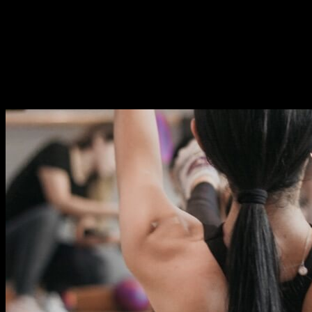
Purus in mollis nunc sed id semper risus in. Ut diam quam nulla
porttitor. Nisi quis eleifend quam adipiscing vitae proin sagittis.
Mollis nunc sed id semper. Scelerisque in dictum non consectetur a.
Mauris commodo quis imperdiet massa tincidunt nunc pulvinar
sapien. Nisi porta lorem mollis aliquam. Arcu dui vivamus arcu felis
bibendum.