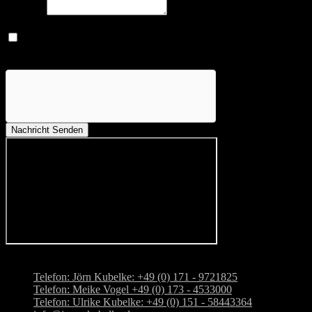
Message
Datenschutz
Ich habe die Datenschutzrichtlinie gelesen und akzeptiere, dass
meine Daten für Zwecke der Kontaktaufnahme verwendet und
gespeichert werden.
Nachricht Senden
Adresse: Kloppenburger Str. 10, 28876 Oyten
Telefon: Jörn Kubelke: +49 (0) 171 - 9721825
Telefon: Meike Vogel +49 (0) 173 - 4533000
Telefon: Ulrike Kubelke: +49 (0) 151 - 58443364