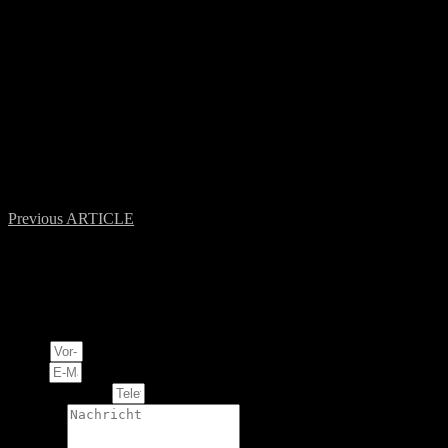
Urna nec tincidunt praesent semper feugiat nibh sed
Eu lobortis elementum nibh tellus molestie nunc non. Integer eget
aliquet nibh praesent tristique magna sit amet. Nec feugiat in
fermentum posuere. Id velit ut tortor pretium viverra. Urna nunc id
cursus metus aliquam eleifend mi in nulla.
Previous ARTICLE
Related Posts
Ihre Anfrage
Name
Email
Telefonnummer