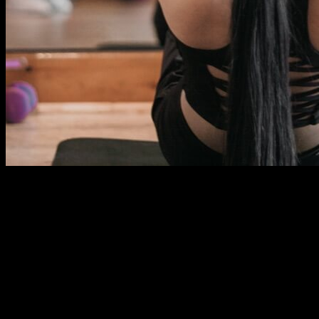
Lorem ipsum dolor sit amet, consectetur adipiscing elit, sed do
eiusmod tempor incididunt ut labore et dolore magna aliqua. Netus
et malesuada fames ac turpis egestas maecenas pharetra convallis.
Morbi tincidunt ornare massa eget egestas purus viverra accumsan
in. Ut aliquam purus sit amet. Diam sollicitudin tempor id eu nisl.
Lobortis elementum nibh tellus molestie. Pulvinar elementum integer
enim neque volutpat ac tincidunt. Tellus id interdum velit laoreet id
donec.